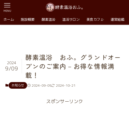
MENU
ホーム
施設概要
酵素温浴
温活サロン
美食カフェ
運営組織
酵素温浴 おふ。グランドオー
2024
プンのご案内－お得な情報満
9/09
載！
お知らせ
2024-09-09
2024-10-21
スポンサーリンク