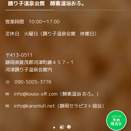
踊り子温泉会館 酵素温浴おふ。
営業時間 10:00～17:00
定休日 火曜日（踊り子温泉会館 休館日）
〒413-0511
静岡県賀茂郡河津町峰４５７−１
河津踊り子温泉会館内
☏ 090-5005-3776
✉ info@kouso-off.com（酵素温浴 おふ。）
✉ info@kanonlull.net（静岡セラピスト協会）
公式LINE
予約
問合せ