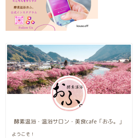
酵素温浴・温浴サロン・美食cafe「おふ。」
ようこそ！